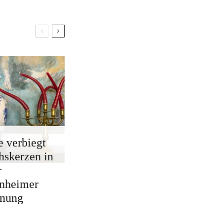
e verbiegt
skerzen in
r
nheimer
nung