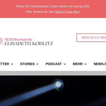
News für interessierte Leser:innen mit wenig Zeit.
Hier findest du das
News-Crew Abo
!
MEIN BUCH BE
TTER
STORIES
PODCAST
MEHR
NEWS-