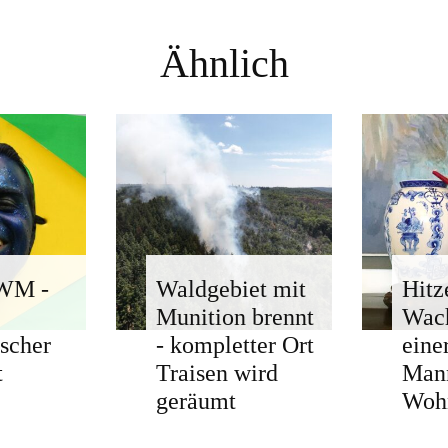
Ähnlich
-WM -
Waldgebiet mit
Hitz
Munition brennt
Wach
ischer
- kompletter Ort
eine
t
Traisen wird
Man
geräumt
Woh