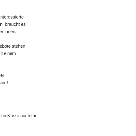
nteressierte
n, braucht es
er:innen.
gebote stehen
mit einem
der
ram!
 in Kürze auch für