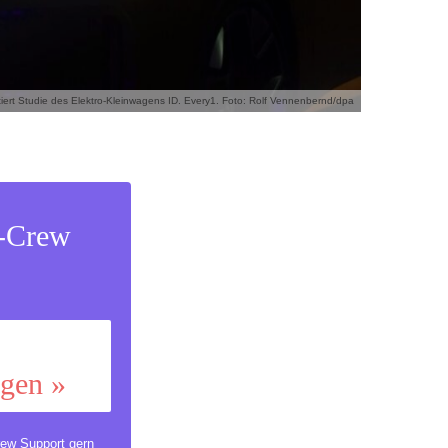
iert Studie des Elektro-Kleinwagens ID. Every1. Foto: Rolf Vennenbernd/dpa
s-Crew
ggen »
ew Support
gern