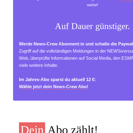
weiter!
Auf Dauer günstiger.
Werde News-Crew Abonnent:in und schalte die Paywal
Zugriff auf die vollständigen Meldungen in der NEWSivers
Web, überprüfte Informationen auf Social Media, den ES
viele weitere Inhalte.
Im Jahres-Abo sparst du aktuell 12 €:
Wähle jetzt dein News-Crew Abo!
Dein
Abo zählt!