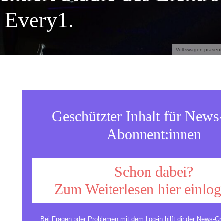
 Every1.
Volkswagen präsent
Geschützter Inhalt für New
Abonnent:innen
Schon dabei?
Zum Weiterlesen hier einlo
Bei Fragen oder Problemen mit dem Log-in hilft dir der
News-Cr