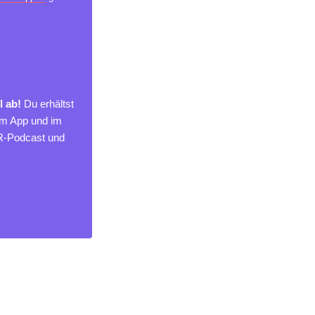
l ab!
Du erhältst
um App und im
MR-Podcast und