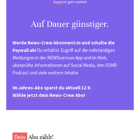
Support
gern weiter!
Auf Dauer günstiger.
Werde News-Crew Abonnent:in und schalte die
Paywall ab!
Du erhältst Zugriff auf die vollständigen
Meldungen in der NEWSiversum App und im Web,
überprüfte Informationen auf Social Media, den ESMR-
Podcast und viele weitere Inhalte.
Im Jahres-Abo sparst du aktuell 12 €:
Wähle jetzt dein News-Crew Abo!
Dein
Abo zählt!