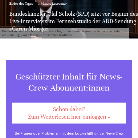
Bilder des Tages
·
1 Minute Lesedauer
Bundeskanzler Olaf Scholz (SPD) sitzt vor Beginn des
Live-Interviews im Fernsehstudio der ARD-Sendung
«Caren Miosga»
Bundeskanzler Olaf Scholz (SPD) sitzt vor Beginn des Live-Interviews im Fernsehstudio der
ARD-Sendung «Caren Miosga» Foto: Carsten Koall/dpa
Geschützter Inhalt für News-
Crew Abonnent:innen
Schon dabei?
Zum Weiterlesen hier einloggen »
Bei Fragen oder Problemen mit dem Log-in hilft dir der
News-Crew