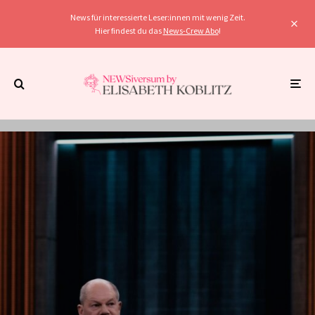
News für interessierte Leser:innen mit wenig Zeit.
Hier findest du das
News-Crew Abo
!