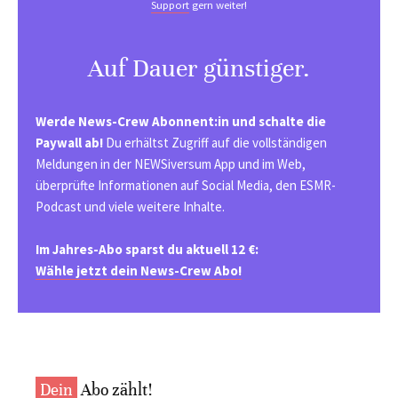
Support
gern weiter!
Auf Dauer günstiger.
Werde News-Crew Abonnent:in und schalte die
Paywall ab!
Du erhältst Zugriff auf die vollständigen
Meldungen in der NEWSiversum App und im Web,
überprüfte Informationen auf Social Media, den ESMR-
Podcast und viele weitere Inhalte.
Im Jahres-Abo sparst du aktuell 12 €:
Wähle jetzt dein News-Crew Abo!
Dein
Abo zählt!