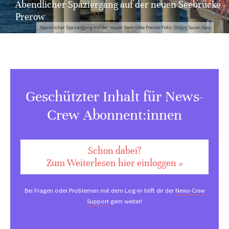
Abendlicher Spaziergang auf der neuen Seebrücke
Prerow
Abendlicher Spaziergang auf der neuen Seebrücke Prerow Foto: Stefan Sauer/dpa
Geschützter Inhalt für News-
Crew Abonnent:innen
Schon dabei?
Zum Weiterlesen hier einloggen »
Bei Fragen oder Problemen mit dem Log-in hilft dir der
News-Crew
Support
gern weiter!