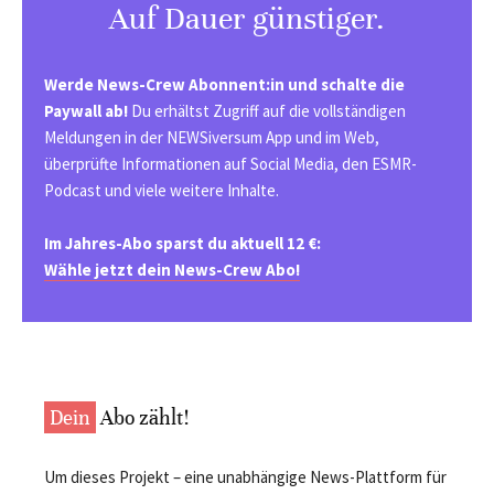
Auf Dauer günstiger.
Werde News-Crew Abonnent:in und schalte die
Paywall ab!
Du erhältst Zugriff auf die vollständigen
Meldungen in der NEWSiversum App und im Web,
überprüfte Informationen auf Social Media, den ESMR-
Podcast und viele weitere Inhalte.
Im Jahres-Abo sparst du aktuell 12 €:
Wähle jetzt dein News-Crew Abo!
Dein
Abo zählt!
Um dieses Projekt – eine unabhängige News-Plattform für