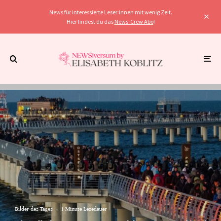
News für interessierte Leser:innen mit wenig Zeit.
Hier findest du das
News-Crew Abo
!
Bilder des Tages
·
1 Minute Lesedauer