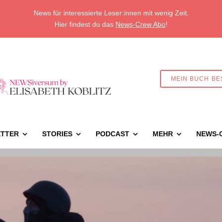
News für interessierte Leser:innen mit wenig Zeit.
Hier findest du das
News-Crew Abo
!
MEIN BUCH BE
TTER
STORIES
PODCAST
MEHR
NEWS-