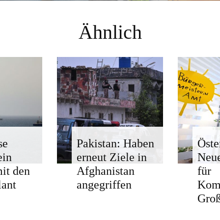
Ähnlich
se
Pakistan: Haben
Öste
ein
erneut Ziele in
Neue
mit den
Afghanistan
für
ant
angegriffen
Kom
Groß