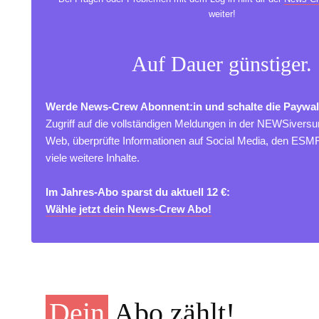
weiter!
Auf Dauer günstiger.
Werde News-Crew Abonnent:in und schalte die Paywal
Zugriff auf die vollständigen Meldungen in der NEWSivers
Web, überprüfte Informationen auf Social Media, den ES
viele weitere Inhalte.
Im Jahres-Abo sparst du aktuell 12 €:
Wähle jetzt dein News-Crew Abo!
Dein
Abo zählt!