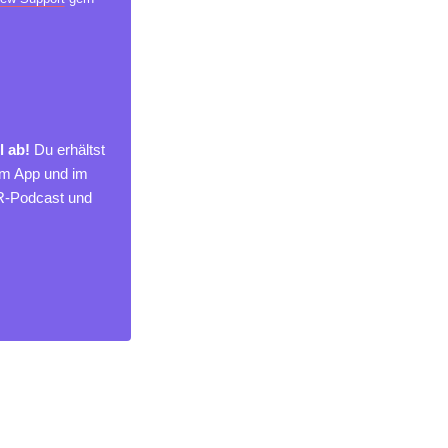
l ab!
Du erhältst
um App und im
MR-Podcast und