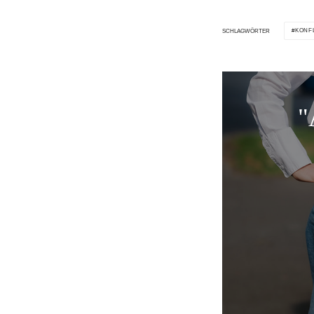
KONF
SCHLAGWÖRTER
"