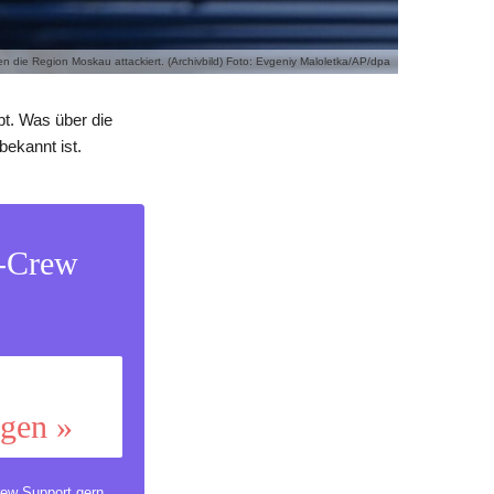
 die Region Moskau attackiert. (Archivbild) Foto: Evgeniy Maloletka/AP/dpa
bt. Was über die
ekannt ist.
s-Crew
ggen »
ew Support
gern