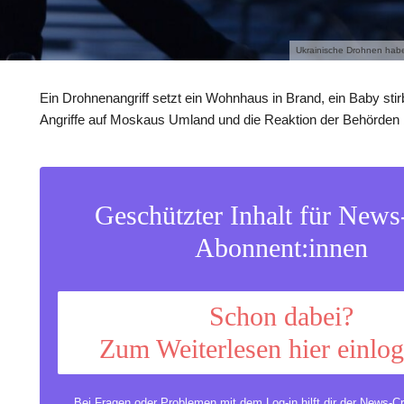
Ukrainische Drohnen haben
Ein Drohnenangriff setzt ein Wohnhaus in Brand, ein Baby stir
Angriffe auf Moskaus Umland und die Reaktion der Behörden b
Geschützter Inhalt für New
Abonnent:innen
Schon dabei?
Zum Weiterlesen hier einlo
Bei Fragen oder Problemen mit dem Log-in hilft dir der
News-Cr