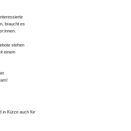
nteressierte
n, braucht es
er:innen.
gebote stehen
mit einem
der
ram!
 in Kürze auch für