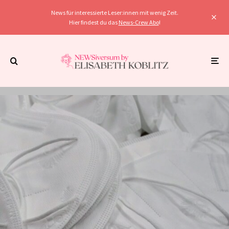
News für interessierte Leser:innen mit wenig Zeit.
Hier findest du das
News-Crew Abo
!