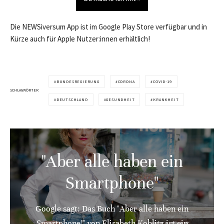
Die NEWSiversum App ist im Google Play Store verfügbar und in
Kürze auch für Apple Nutzer:innen erhältlich!
BUNDESREGIERUNG
CORONA
COVID-19
SCHLAGWÖRTER
DEUTSCHLAND
GESUNDHEIT
KRANKHEIT
"Aber alle haben ein
Smartphone"
Google sagt: Das Buch "Aber alle haben ein
Smartphone!" von Elisabeth Koblitz ist ein