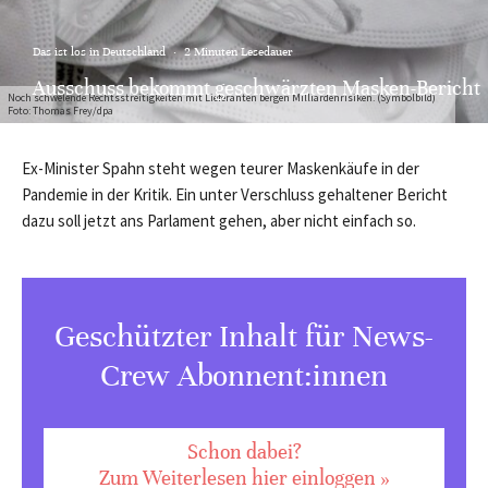
Das ist los in Deutschland
·
2 Minuten Lesedauer
Ausschuss bekommt geschwärzten Masken-Bericht
Noch schwelende Rechtsstreitigkeiten mit Lieferanten bergen Milliardenrisiken. (Symbolbild)
Foto: Thomas Frey/dpa
Ex-Minister Spahn steht wegen teurer Maskenkäufe in der
Pandemie in der Kritik. Ein unter Verschluss gehaltener Bericht
dazu soll jetzt ans Parlament gehen, aber nicht einfach so.
Geschützter Inhalt für News-
Crew Abonnent:innen
Schon dabei?
Zum Weiterlesen hier einloggen »