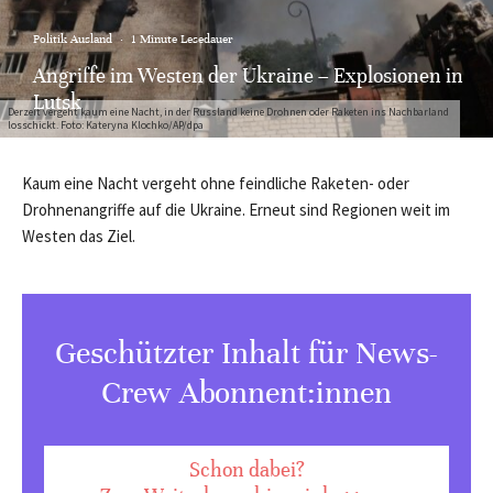
Politik Ausland
·
1 Minute Lesedauer
Angriffe im Westen der Ukraine – Explosionen in
Lutsk
Derzeit vergeht kaum eine Nacht, in der Russland keine Drohnen oder Raketen ins Nachbarland
losschickt. Foto: Kateryna Klochko/AP/dpa
Kaum eine Nacht vergeht ohne feindliche Raketen- oder
Drohnenangriffe auf die Ukraine. Erneut sind Regionen weit im
Westen das Ziel.
Geschützter Inhalt für News-
Crew Abonnent:innen
Schon dabei?