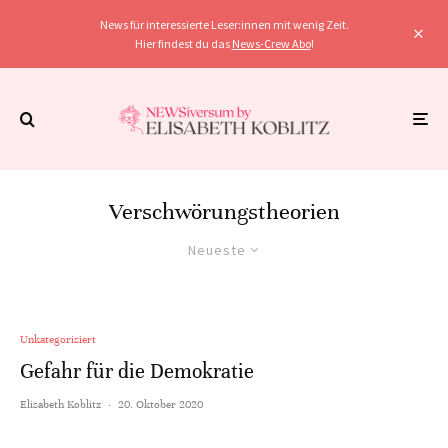
News für interessierte Leser:innen mit wenig Zeit.
Hier findest du das
News-Crew Abo
!
Verschwörungstheorien
Neueste
Unkategorisiert
Gefahr für die Demokratie
Elisabeth Koblitz
·
20. Oktober 2020