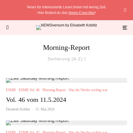
News für interessierte Leser:innen mit wenig Zeit.
Hier findest du das
News-Crew Abo
!
Morning-Report
Sortierung (A-Z)
ESMR
ESMR Vol. 46
Morning-Report
Was die Woche wichtig war
Vol. 46 vom 11.5.2024
Elisabeth Koblitz
·
11. Mai 2024
ESMR
ESMR Vol. 47
Morning-Report
Was die Woche wichtig war