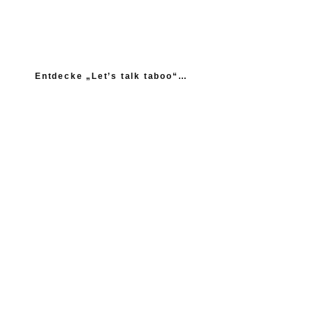
Entdecke „Let’s talk taboo“…
„Ich fühle mich wie das neue Extrem: nicht einmal
mein Gynäkologe hatte das Thema Asexualität auf dem
Radar“
“Woher sollte ich als Kind wissen, dass es
nicht normal ist, wenn die Mama einen
schlägt?”
Ein Kind mehr, wäre ein Kind zu viel