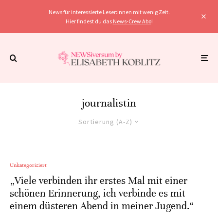
News für interessierte Leser:innen mit wenig Zeit.
Hier findest du das
News-Crew Abo
!
journalistin
Sortierung (A-Z)
Unkategorisiert
„Viele verbinden ihr erstes Mal mit einer
schönen Erinnerung, ich verbinde es mit
einem düsteren Abend in meiner Jugend.“