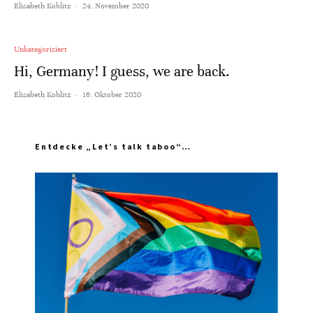
Elisabeth Koblitz
·
24. November 2020
Unkategorisiert
Hi, Germany! I guess, we are back.
Elisabeth Koblitz
·
16. Oktober 2020
Entdecke „Let’s talk taboo“…