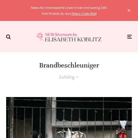
News für interessierte Leser:innen mit wenig Zeit.
Hier findest du das
News-Crew Abo
!
Brandbeschleuniger
Zufällig