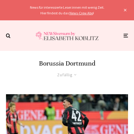
News für interessierte Leser:innen mit wenig Zeit.
Hier findest du das
News-Crew Abo
!
Borussia Dortmund
Zufällig