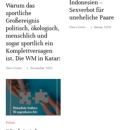
Indonesien –
Warum das
Sexverbot für
sportliche
uneheliche Paare
Großereignis
politisch, ökologisch,
News-Crew
·
1. Januar 2023
menschlich und
sogar sportlich ein
Komplettversagen
ist. Die WM in Katar:
News-Crew
·
1. November 2022
Politik