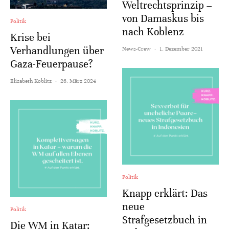
Weltrechtsprinzip –
von Damaskus bis
Politik
nach Koblenz
Krise bei
Verhandlungen über
News-Crew
·
1. Dezember 2021
Gaza-Feuerpause?
Elisabeth Koblitz
·
26. März 2024
Politik
Knapp erklärt: Das
neue
Politik
Strafgesetzbuch in
Die WM in Katar: