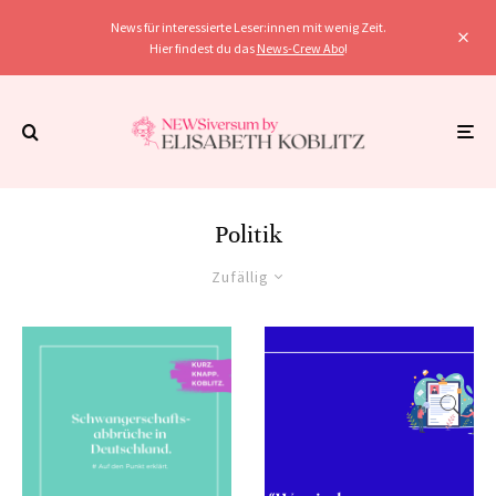
News für interessierte Leser:innen mit wenig Zeit.
Hier findest du das
News-Crew Abo
!
Politik
Zufällig